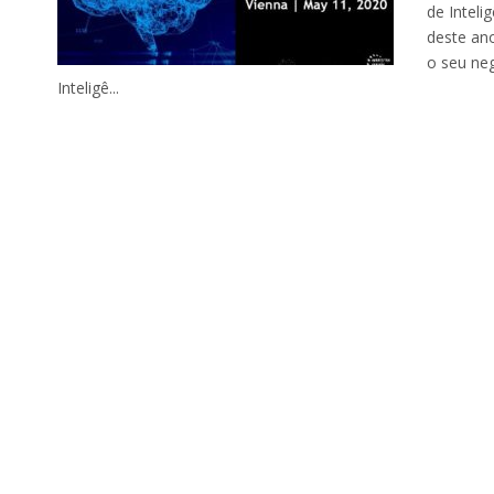
de Inteli
deste ano
o seu neg
Inteligê...