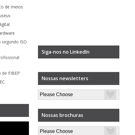
to de meios
museus
gital
ardware
a
segundo
ISO
Siga-nos no LinkedIn
ofissional
o de
FIBEP
Nossas newsletters
EC
Nossas brochuras