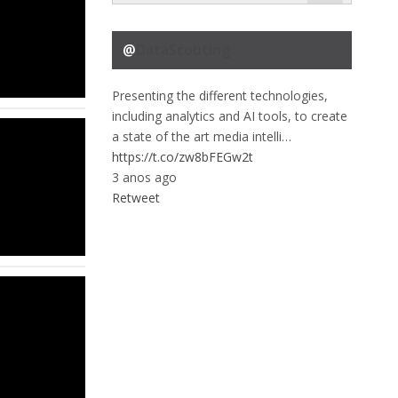
@
DataScouting
Presenting the different technologies,
including analytics and AI tools, to create
a state of the art media intelli…
https://t.co/zw8bFEGw2t
3 anos ago
Retweet