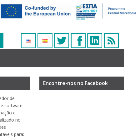
Encontre-nos no Facebook
edor de
de software
rmação e
alizado no
ões
ntáveis para: