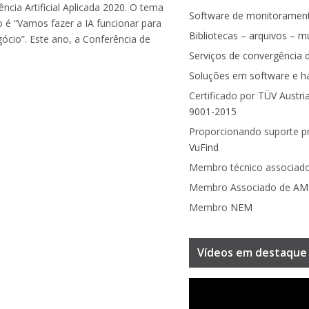
gência Artificial Aplicada 2020. O tema
Software de monitoramen
 é “Vamos fazer a IA funcionar para
Bibliotecas – arquivos – 
ócio”. Este ano, a Conferência de
Serviços de convergência di
Soluções em software e h
Certificado por
TÜV Austri
9001-2015
Proporcionando suporte pr
VuFind
Membro técnico associad
Membro Associado de
AM
Membro
NEM
Vídeos em destaque