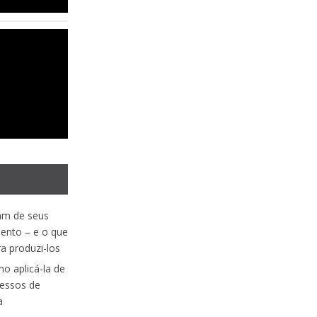
ram de seus
ento – e o que
a produzi-los
omo aplicá-la de
cessos de
a