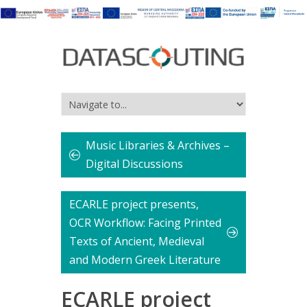
Music Libraries & Archives –
Digital Discussions
ECARLE project presents,
OCR Workflow: Facing Printed
Texts of Ancient, Medieval
and Modern Greek Literature
ECARLE project