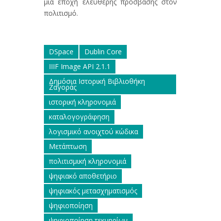
μία εποχή ελεύθερης πρόσβασης στον
πολιτισμό.
DSpace
Dublin Core
IIIF Image API 2.1.1
Δημόσια Ιστορική Βιβλιοθήκη
Ζαγοράς
ιστορική κληρονομιά
καταλογογράφηση
λογισμικό ανοιχτού κώδικα
Μετάπτωση
πολιτισμική κληρονομιά
ψηφιακό αποθετήριο
ψηφιακός μετασχηματισμός
ψηφιοποίηση
ψηφιοποίηση τεκμηρίων